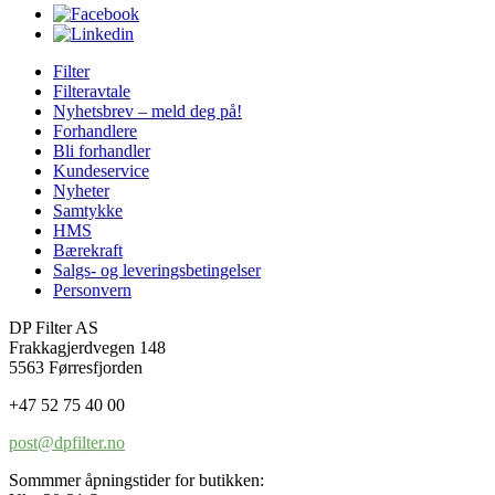
Filter
Filteravtale
Nyhetsbrev – meld deg på!
Forhandlere
Bli forhandler
Kundeservice
Nyheter
Samtykke
HMS
Bærekraft
Salgs- og leveringsbetingelser
Personvern
DP Filter AS
Frakkagjerdvegen 148
5563 Førresfjorden
+47 52 75 40 00
post@dpfilter.no
Sommmer åpningstider for butikken: