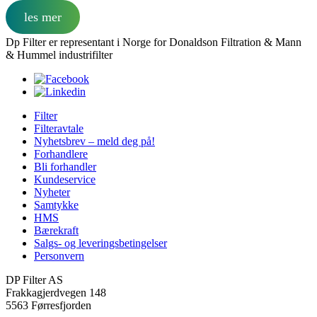
les mer
Dp Filter er representant i Norge for Donaldson Filtration & Mann
& Hummel industrifilter
Filter
Filteravtale
Nyhetsbrev – meld deg på!
Forhandlere
Bli forhandler
Kundeservice
Nyheter
Samtykke
HMS
Bærekraft
Salgs- og leveringsbetingelser
Personvern
DP Filter AS
Frakkagjerdvegen 148
5563 Førresfjorden