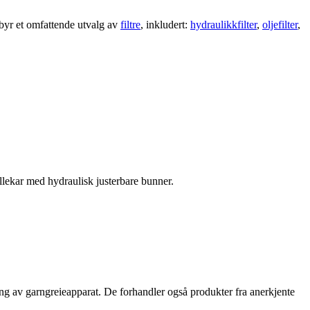
byr et omfattende utvalg av
filtre
, inkludert:
hydraulikkfilter
,
oljefilter
,
kyllekar med hydraulisk justerbare bunner.
eng av garngreieapparat. De forhandler også produkter fra anerkjente