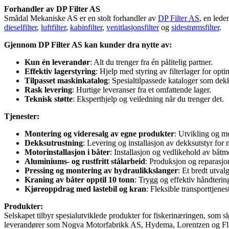
Forhandler av DP Filter AS
Smådal Mekaniske AS er en stolt forhandler av
DP Filter AS
, en lede
dieselfilter
,
luftfilter
,
kabinfilter
,
venitlasjonsfilter
og
sidestrømsfilter
.
Gjennom DP Filter AS kan kunder dra nytte av:
Kun én leverandør
: Alt du trenger fra én pålitelig partner.
Effektiv lagerstyring
: Hjelp med styring av filterlager for optim
Tilpasset maskinkatalog
: Spesialtilpassede kataloger som de
Rask levering
: Hurtige leveranser fra et omfattende lager.
Teknisk støtte
: Eksperthjelp og veiledning når du trenger det.
Tjenester:
Montering og videresalg av egne produkter
: Utvikling og mo
Dekksutrustning
: Levering og installasjon av dekksutstyr for
Motorinstallasjon i båter
: Installasjon og vedlikehold av båtmot
Aluminiums- og rustfritt stålarbeid
: Produksjon og reparasjo
Pressing og montering av hydraulikkslanger
: Et bredt utval
Kraning av båter opptil 10 tonn
: Trygg og effektiv håndterin
Kjøreoppdrag med lastebil og kran
: Fleksible transporttjenest
Produkter:
Selskapet tilbyr spesialutviklede produkter for fiskerinæringen, som 
leverandører som Nogva Motorfabrikk AS, Hydema, Lorentzen og Fl