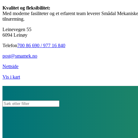
Kvalitet og fleksibilitet:
Med moderne fasiliteter og et erfarent team leverer Smådal Mekaniske 
tilnærming.
Leinevegen 55
6094 Leinøy
Telefon
700 86 690 / 977 16 840
post@smamek.no
Nettside
Vis i kart