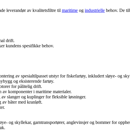
nde leverandør av kvalitetsfiltre til
maritime
og
industrielle
behov. De til
al drift.
kker kundens spesifikke behov.
ntering av spesialtilpasset utstyr for fiskefartøy, inkludert sløye- og s
 nybygg og eksisterende fartøy.
orer for pålitelig drift.
n av komponenter i maritime materialer.
g av slanger og kuplinger for fleksible løsninger.
g av båter med kranløft.
er.
sløye- og skyllekar, garntransportører, anglevinsjer og bommer for opph
ak.