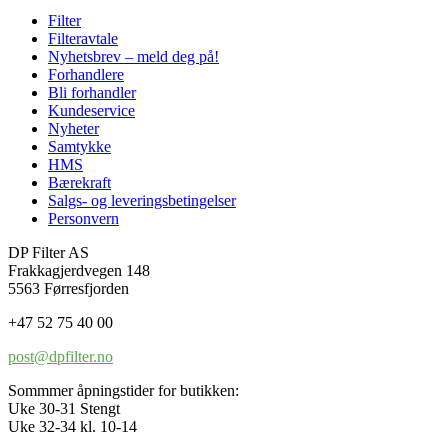
Filter
Filteravtale
Nyhetsbrev – meld deg på!
Forhandlere
Bli forhandler
Kundeservice
Nyheter
Samtykke
HMS
Bærekraft
Salgs- og leveringsbetingelser
Personvern
DP Filter AS
Frakkagjerdvegen 148
5563 Førresfjorden
+47 52 75 40 00
post@dpfilter.no
Sommmer åpningstider for butikken:
Uke 30-31 Stengt
Uke 32-34 kl. 10-14