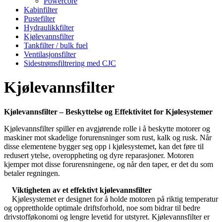
Powercore
Kabinfilter
Pustefilter
Hydraulikkfilter
Kjølevannsfilter
Tankfilter / bulk fuel
Ventilasjonsfilter
Sidestrømsfiltrering med CJC
Kjølevannsfilter
Kjølevannsfilter – Beskyttelse og Effektivitet for Kjølesystemer
Kjølevannsfilter spiller en avgjørende rolle i å beskytte motorer og
maskiner mot skadelige forurensninger som rust, kalk og rusk. Når
disse elementene bygger seg opp i kjølesystemet, kan det føre til
redusert ytelse, overoppheting og dyre reparasjoner. Motoren
kjemper mot disse forurensningene, og når den taper, er det du som
betaler regningen.
Viktigheten av et effektivt kjølevannsfilter
Kjølesystemet er designet for å holde motoren på riktig temperatur
og opprettholde optimale driftsforhold, noe som bidrar til bedre
drivstofføkonomi og lengre levetid for utstyret. Kjølevannsfilter er