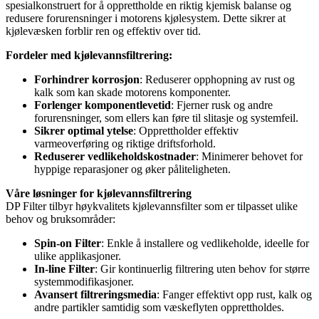
spesialkonstruert for å opprettholde en riktig kjemisk balanse og
redusere forurensninger i motorens kjølesystem. Dette sikrer at
kjølevæsken forblir ren og effektiv over tid.
Fordeler med kjølevannsfiltrering:
Forhindrer korrosjon
: Reduserer opphopning av rust og
kalk som kan skade motorens komponenter.
Forlenger komponentlevetid
: Fjerner rusk og andre
forurensninger, som ellers kan føre til slitasje og systemfeil.
Sikrer optimal ytelse
: Opprettholder effektiv
varmeoverføring og riktige driftsforhold.
Reduserer vedlikeholdskostnader
: Minimerer behovet for
hyppige reparasjoner og øker påliteligheten.
Våre løsninger for kjølevannsfiltrering
DP Filter tilbyr høykvalitets kjølevannsfilter som er tilpasset ulike
behov og bruksområder:
Spin-on Filter
: Enkle å installere og vedlikeholde, ideelle for
ulike applikasjoner.
In-line Filter
: Gir kontinuerlig filtrering uten behov for større
systemmodifikasjoner.
Avansert filtreringsmedia
: Fanger effektivt opp rust, kalk og
andre partikler samtidig som væskeflyten opprettholdes.